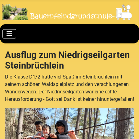
Ausflug zum Niedrigseilgarten
Steinbrüchlein
Die Klasse D1/2 hatte viel Spaß im Steinbrüchlein mit
seinem schönen Waldspielplatz und den verschlungenen
Wanderwegen. Der Niedrigseilgarten war eine echte
Herausforderung - Gott sei Dank ist keiner hinuntergefallen!