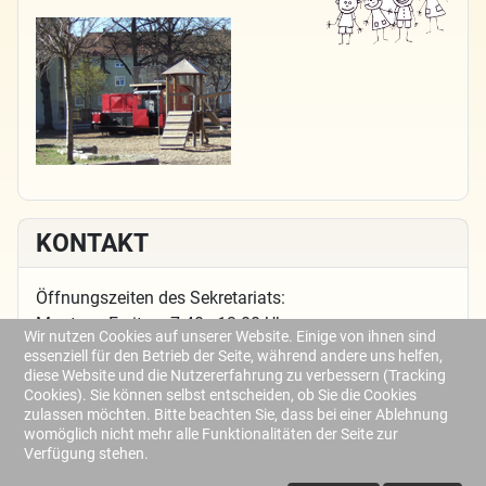
KONTAKT
Öffnungszeiten des Sekretariats:
Montag - Freitag: 7.40 - 13.00 Uhr
Wir nutzen Cookies auf unserer Website. Einige von ihnen sind
essenziell für den Betrieb der Seite, während andere uns helfen,
6582@schulamt.info
diese Website und die Nutzererfahrung zu verbessern (Tracking
Cookies). Sie können selbst entscheiden, ob Sie die Cookies
sekretariat@gsbauernfeind.de
zulassen möchten. Bitte beachten Sie, dass bei einer Ablehnung
womöglich nicht mehr alle Funktionalitäten der Seite zur
Tel.: 0911/8147306
Verfügung stehen.
Fax: 0911/8129605