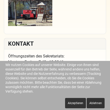
KONTAKT
Öffnungszeiten des Sekretariats:
Montag - Freitag: 7.40 - 13.00 Uhr
Wir nutzen Cookies auf unserer Website. Einige von ihnen sind
essenziell für den Betrieb der Seite, während andere uns helfen,
6582@schulamt.info
diese Website und die Nutzererfahrung zu verbessern (Tracking
Cookies). Sie können selbst entscheiden, ob Sie die Cookies
sekretariat@gsbauernfeind.de
zulassen möchten. Bitte beachten Sie, dass bei einer Ablehnung
womöglich nicht mehr alle Funktionalitäten der Seite zur
Tel.: 0911/8147306
Verfügung stehen.
Fax: 0911/8129605
Akzeptieren
Ablehnen